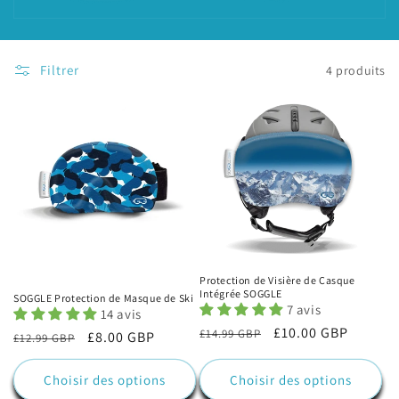
i
o
Filtrer
4 produits
n
:
Protection de Visière de Casque
Intégrée SOGGLE
SOGGLE Protection de Masque de Ski
7 avis
14 avis
Prix
Prix
£10.00 GBP
£14.99 GBP
Prix
Prix
£8.00 GBP
£12.99 GBP
habituel
promotionnel
habituel
promotionnel
Choisir des options
Choisir des options