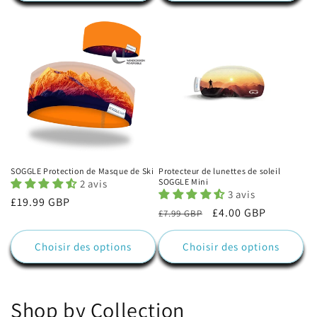
SOGGLE Protection de Masque de Ski
Protecteur de lunettes de soleil
SOGGLE Mini
2 avis
3 avis
Prix
£19.99 GBP
Prix
Prix
£4.00 GBP
£7.99 GBP
habituel
habituel
promotionnel
Choisir des options
Choisir des options
Shop by Collection